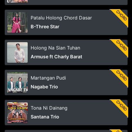
CHORD
Patalu Holong Chord Dasar
B-Three Star
CHORD
Holong Na Sian Tuhan
Armuse ft Charly Barat
CHORD
Martangan Pudi
Nagabe Trio
CHORD
Tona Ni Dainang
Santana Trio