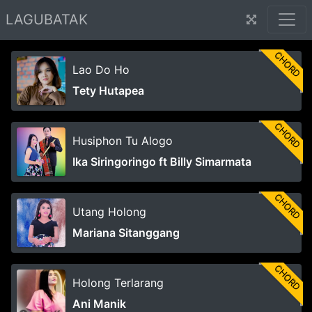
LAGUBATAK
CHORD
Lao Do Ho
Tety Hutapea
CHORD
Husiphon Tu Alogo
Ika Siringoringo ft Billy Simarmata
CHORD
Utang Holong
Mariana Sitanggang
CHORD
Holong Terlarang
Ani Manik