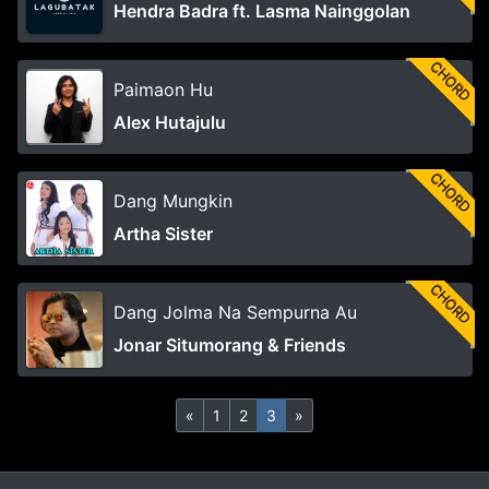
Hendra Badra ft. Lasma Nainggolan
CHORD
Paimaon Hu
Alex Hutajulu
CHORD
Dang Mungkin
Artha Sister
CHORD
Dang Jolma Na Sempurna Au
Jonar Situmorang & Friends
«
1
2
3
»