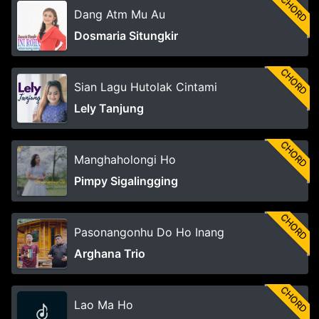
CHORD
Dang Atm Mu Au
Dosmaria Situngkir
CHORD
Sian Lagu Hutolak Cintami
Lely Tanjung
CHORD
Manghaholongi Ho
Pimpy Sigalingging
CHORD
Pasonangonhu Do Ho Inang
Arghana Trio
CHORD
Lao Ma Ho