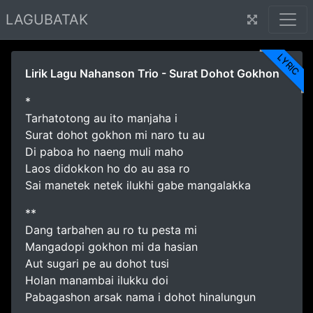
LAGUBATAK
LYRIC
Lirik Lagu Nahanson Trio - Surat Dohot Gokhon
*
Tarhatotong au ito manjaha i
Surat dohot gokhon mi naro tu au
Di paboa ho naeng muli maho
Laos didokkon ho do au asa ro
Sai manetek netek ilukhi gabe mangalakka
**
Dang tarbahen au ro tu pesta mi
Mangadopi gokhon mi da hasian
Aut sugari pe au dohot tusi
Holan manambai ilukku doi
Pabagashon arsak nama i dohot hinalungun