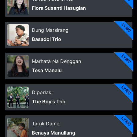
Flora Susanti Hasugian
LYRIC
Dung Marsirang
Basadoi Trio
LYRIC
Marhata Na Denggan
Tesa Manalu
LYRIC
Diporlaki
The Boy's Trio
LYRIC
Taruli Dame
Benaya Manullang