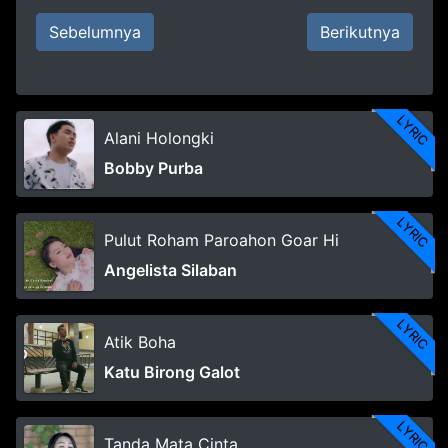
Sebelumnya
Berikutnya
LYRIC
Alani Holongki
Bobby Purba
LYRIC
Pulut Roham Paroahon Goar Hi
Angelista Silaban
LYRIC
Atik Boha
Katu Birong Galot
LYRIC
Tanda Mata Cinta