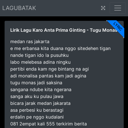
LAGUBATAK
LYRIC
Lirik Lagu Karo Anta Prima Ginting - Tugu Monas
medan ras jakarta
e me erbansa kita duana nggo sitedehen tigan
nande tigan ido la pusuhku
labo melebesa adina ningku
pertibi enda kam nge bintang na agi
adi monalisa pantas kam jadi agina
tugu monas jadi saksina
sangana ndube kita ngerana
sanga aku ku pulau jawa
bicara jarak medan jakarata
asa perbesi ku berastagi
erdalin pe nggo kudalani
081 2empat kali 555 terkirim berita