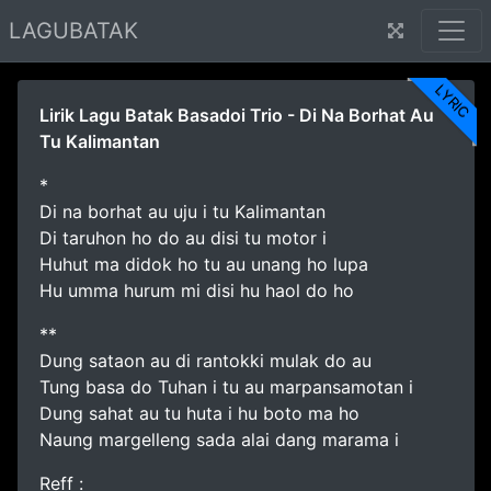
LAGUBATAK
LYRIC
Lirik Lagu Batak Basadoi Trio - Di Na Borhat Au
Tu Kalimantan
*
Di na borhat au uju i tu Kalimantan
Di taruhon ho do au disi tu motor i
Huhut ma didok ho tu au unang ho lupa
Hu umma hurum mi disi hu haol do ho
**
Dung sataon au di rantokki mulak do au
Tung basa do Tuhan i tu au marpansamotan i
Dung sahat au tu huta i hu boto ma ho
Naung margelleng sada alai dang marama i
Reff :