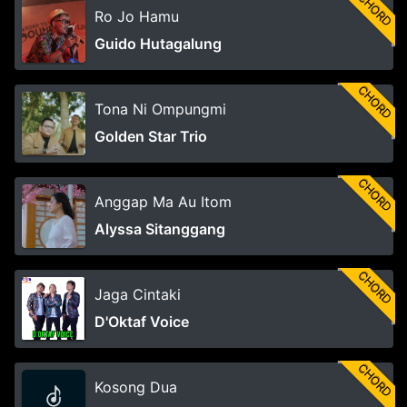
CHORD
Ro Jo Hamu
Guido Hutagalung
CHORD
Tona Ni Ompungmi
Golden Star Trio
CHORD
Anggap Ma Au Itom
Alyssa Sitanggang
CHORD
Jaga Cintaki
D'Oktaf Voice
CHORD
Kosong Dua