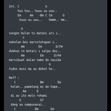
Int. C               G

     huu huu.. huuu uu uuu..

     Em     Am   -Bm C Cm      G

      huuu uu uuu..    hmmm.. mm.. 

       G

songon bulan tu matani ari i..

        C

naholan boi marsitatapan i..

       Am        Em        D/F#

dukkun ro botari i salpu doi..

       Am         Em      D/F#

marsibuat dalan nabe do nasida

                       G

tudos musi ma au dohot ho..

Reff :

   C              Bm        Em

 holan.. pamatang mi do hape..

        Am      D

 di au ito molo rohami 

      G           G7

 dang au nampunasai..

   C           Bm       Em
