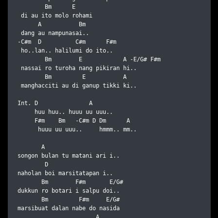
        Bm      E

 di au ito molo rohami 

      A           Bm

 dang au nampunasai..

-C#m  D          C#m      F#m

 ho..lan.. halilumi do ito..

        Bm        E            A -E/G# F#m

 nassai ro turoha nang pikiran hi..

        Bm         E           A

 manghacciti au di ganup tikki ki..

Int. D               A

     huu huu.. huuu uu uuu..

     F#m    Bm   -C#m D Dm      A

      huuu uu uuu..     hmmm.. mm.. 

       A

songon bulan tu matani ari i..

        D

naholan boi marsitatapan i..

       Bm        F#m       E/G#

dukkun ro botari i salpu doi..

       Bm         F#m     E/G#

marsibuat dalan nabe do nasida

                       A
