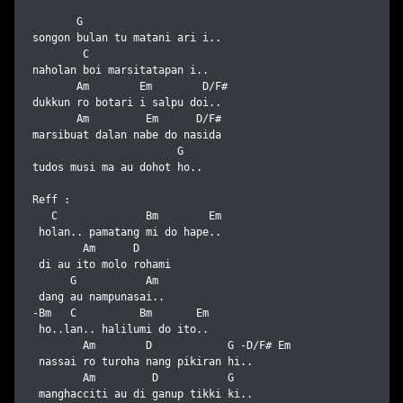
       G

songon bulan tu matani ari i..

        C

naholan boi marsitatapan i..

       Am        Em        D/F#

dukkun ro botari i salpu doi..

       Am         Em      D/F#

marsibuat dalan nabe do nasida

                       G

tudos musi ma au dohot ho..

Reff :

   C              Bm        Em

 holan.. pamatang mi do hape..

        Am      D

 di au ito molo rohami 

      G           Am

 dang au nampunasai..

-Bm   C          Bm       Em

 ho..lan.. halilumi do ito..

        Am        D            G -D/F# Em

 nassai ro turoha nang pikiran hi..

        Am         D           G

 manghacciti au di ganup tikki ki..
