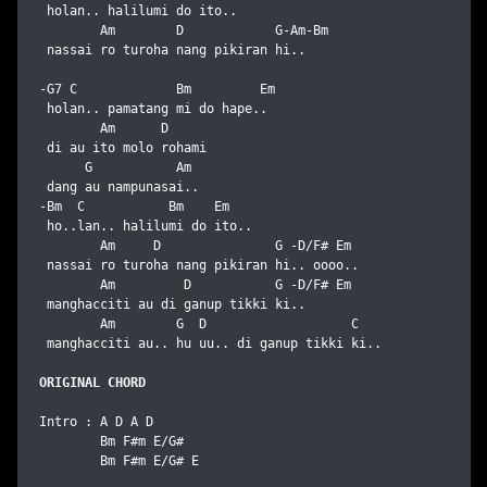
 holan.. halilumi do ito..

        Am        D            G-Am-Bm

 nassai ro turoha nang pikiran hi..

-G7 C             Bm         Em

 holan.. pamatang mi do hape..

        Am      D

 di au ito molo rohami 

      G           Am

 dang au nampunasai..

-Bm  C           Bm    Em

 ho..lan.. halilumi do ito..

        Am     D               G -D/F# Em

 nassai ro turoha nang pikiran hi.. oooo..

        Am         D           G -D/F# Em

 manghacciti au di ganup tikki ki..

        Am        G  D                   C

 manghacciti au.. hu uu.. di ganup tikki ki..

ORIGINAL CHORD
Intro : A D A D

        Bm F#m E/G#

        Bm F#m E/G# E
