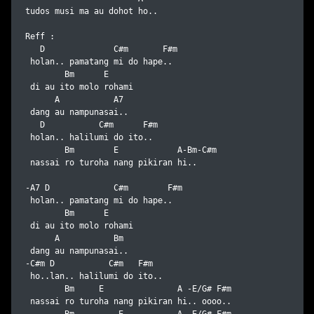
tudos musi ma au dohot ho..

Reff :

   D              C#m       F#m

 holan.. pamatang mi do hape..

        Bm      E

 di au ito molo rohami 

      A           A7

 dang au nampunasai..

   D           C#m      F#m

 holan.. halilumi do ito..

        Bm        E            A-Bm-C#m

 nassai ro turoha nang pikiran hi..

-A7 D             C#m        F#m

 holan.. pamatang mi do hape..

        Bm      E

 di au ito molo rohami 

      A           Bm

 dang au nampunasai..

-C#m D           C#m   F#m

 ho..lan.. halilumi do ito..

        Bm     E               A -E/G# F#m

 nassai ro turoha nang pikiran hi.. oooo..
