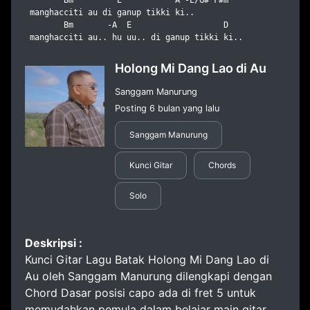
        Bm         E           A -E/G# F#m

 manghacciti au di ganup tikki ki..

        Bm       -A  E                   D

 manghacciti au.. hu uu.. di ganup tikki ki..
Holong Mi Dang Lao di Au
Sanggam Manurung
Posting 6 bulan yang lalu
Sanggam Manurung
Kunci Gitar
Chords
Solo
Deskripsi :
Kunci Gitar Lagu Batak Holong Mi Dang Lao di
Au oleh Sanggam Manurung dilengkapi dengan
Chord Dasar posisi capo ada di fret 5 untuk
memudahkan pemula dalam belajar main gitar