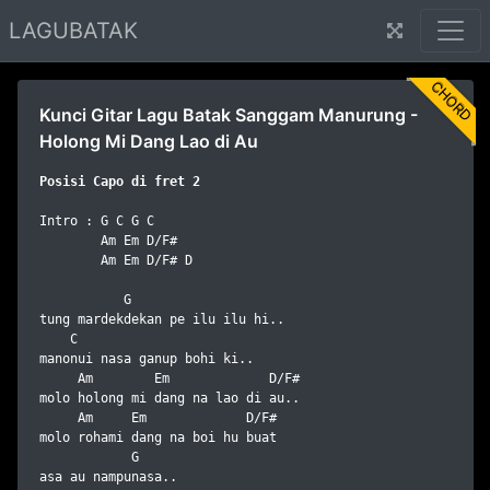
LAGUBATAK
CHORD
Kunci Gitar Lagu Batak Sanggam Manurung -
Holong Mi Dang Lao di Au
Posisi Capo di fret 2
Intro : G C G C

        Am Em D/F#

        Am Em D/F# D

           G

tung mardekdekan pe ilu ilu hi..

    C

manonui nasa ganup bohi ki..

     Am        Em             D/F#

molo holong mi dang na lao di au..

     Am     Em             D/F#

molo rohami dang na boi hu buat

            G

asa au nampunasa..
