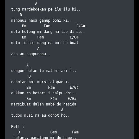
           A

tung mardekdekan pe ilu ilu hi..

    D

manonui nasa ganup bohi ki..

     Bm        F#m            E/G#

molo holong mi dang na lao di au..

     Bm     F#m            E/G#

molo rohami dang na boi hu buat

            A

asa au nampunasa..

       A

songon bulan tu matani ari i..

        D

naholan boi marsitatapan i..

       Bm        F#m       E/G#

dukkun ro botari i salpu doi..

       Bm         F#m     E/G#

marsibuat dalan nabe do nasida

                       A

tudos musi ma au dohot ho..

Reff :

   D              C#m       F#m

 holan.. pamatang mi do hape..
